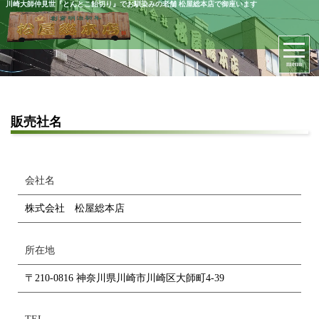
川崎大師仲見世『とんとこ飴切り』でお馴染みの老舗 松屋総本店で御座います
menu
販売社名
会社名
株式会社 松屋総本店
所在地
〒210-0816 神奈川県川崎市川崎区大師町4-39