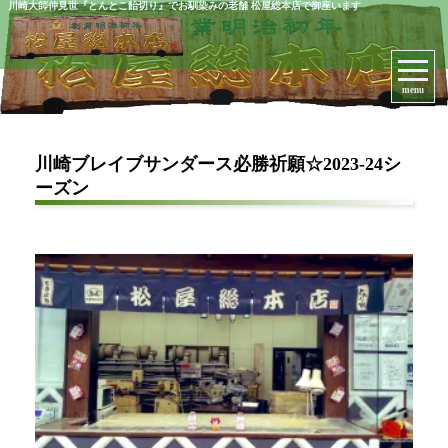
川崎大師仲見世『とんとこ飴切り』でお馴染みの老舗 松屋総本店で御座います
menu
川崎ブレイブサンダース必勝祈願☆2023-24シ
ーズン