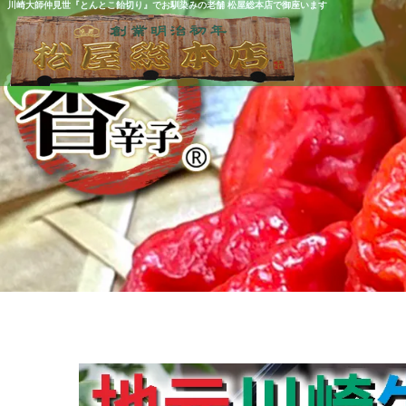
川崎大師仲見世『とんとこ飴切り』でお馴染みの老舗 松屋総本店で御座います